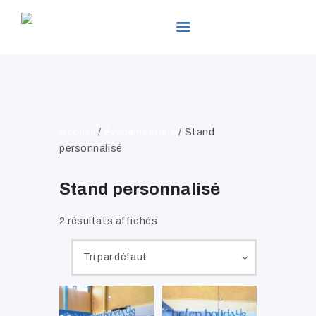
LEADER EXPO
ACCUEIL
PRÉSENTATION
Accueil
/
Événementiels
/ Stand
PRODUITS
personnalisé
SERVICES
Stand personnalisé
ACTUALITÉS
GALLERIES
2 résultats affichés
CONTACTS