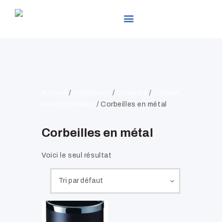
LEADER EXPO
ACCUEIL
PRÉSENTATION
Accueil
/
Hôtelleries
/
Chambre
/
Corbeill
PRODUITS
es et poubelles
/ Corbeilles en métal
SERVICES
Corbeilles en métal
ACTUALITÉS
GALLERIES
Voici le seul résultat
CONTACTS