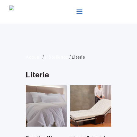
LEADER EXPO
ACCUEIL
PRÉSENTATION
Accueil
/
Hôtelleries
/ Literie
PRODUITS
SERVICES
Literie
ACTUALITÉS
GALLERIES
CONTACTS