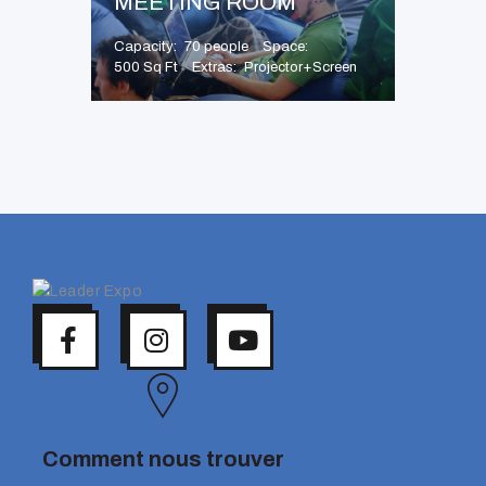
MEETING ROOM
Capacity
70 people
Space
500 Sq Ft
Extras
Projector+Screen
Comment nous trouver