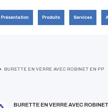
CUEIL
ÉSENTATION
Présentation
Produits
Services
A
LEADER EXPO
ODUITS
RVICES
TUALITÉS
LLERIES
ONTACTS
BURETTE EN VERRE AVEC ROBINET EN PP
BURETTE EN VERRE AVEC ROBINET