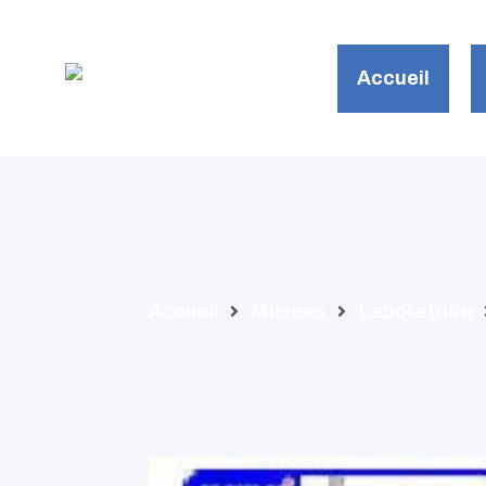
AC
PR
Accueil
PR
SE
AC
GA
C
Accueil
Musées
Laboratoire