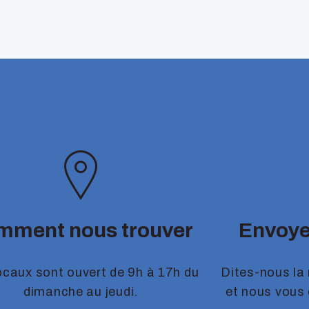
mment nous trouver
Envoye
ocaux sont ouvert de 9h à 17h du
Dites-nous la
dimanche au jeudi.
et nous vous