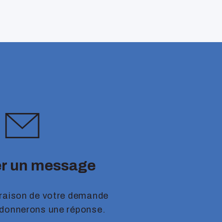
r un message
 raison de votre demande
 donnerons une réponse.