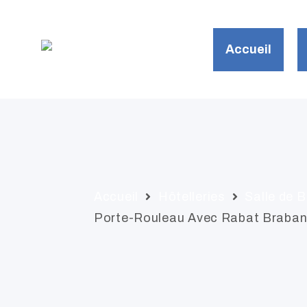
AC
PR
Accueil
PR
SE
AC
GA
C
Accueil
Hôtelleries
Salle de B
Porte-Rouleau Avec Rabat Braban