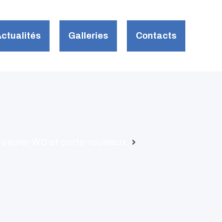
ctualités
Galleries
Contacts
r papier WC et porte-rouleaux