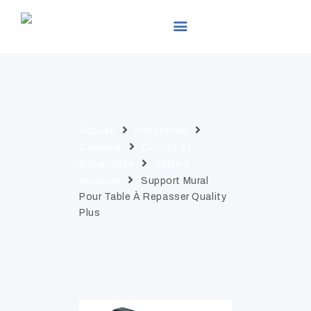
LEADER EXPO
ACCUEIL
PRÉSENTATION
Accueil
Hôtelleries
PRODUITS
Chambre
Cintres et
SERVICES
Repassage
Table à
repasser
Support Mural
ACTUALITÉS
Pour Table À Repasser Quality
GALLERIES
Plus
CONTACTS