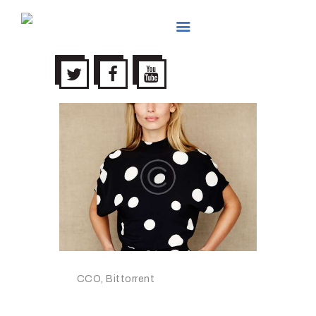
LEADER EXPO
ACCUEIL
PRÉSENTATION
PRODUITS
SERVICES
ACTUALITÉS
GALLERIES
CONTACTS
CCO, Bittorrent
Lesley Peters