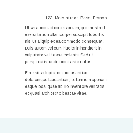
E-mail:
peters@mail.com
Phone:
+40 762 34 56
Address:
123, Main street, Paris, France
Ut wisi enim ad minim veniam, quis nostrud
exerci tation ullamcorper suscipit lobortis
nisl ut aliquip ex ea commodo consequat.
Duis autem vel eum iriuolor in hendrerit in
vulputate velit esse molestii. Sed ut
perspiciatis, unde omnis iste natus.
Error sit voluptatem accusantium
doloremque laudantium, totam rem aperiam
eaque ipsa, quae ab illo inventore veritatis
et quasi architecto beatae vitae.