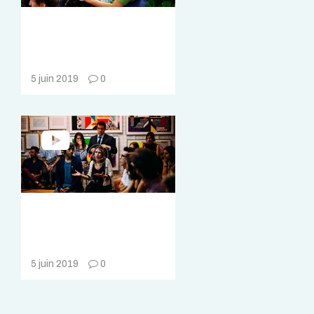
Podcast Movement
for Podcasters of
All Niches
5 juin 2019
0
Norwegian Digital
Travel Conference
2019
5 juin 2019
0