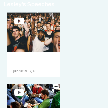
Lesley's Speeches
VidCon California
Video Review
5 juin 2019
0