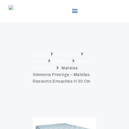
LEADER EXPO
ACCUEIL
PRÉSENTATION
Accueil
Hôtelleries
PRODUITS
Literie
Matelas
Matelas
SERVICES
à ressorts
Matelas
Simmons Prestige – Matelas
ACTUALITÉS
Ressorts Ensachés H 30 Cm
GALLERIES
CONTACTS